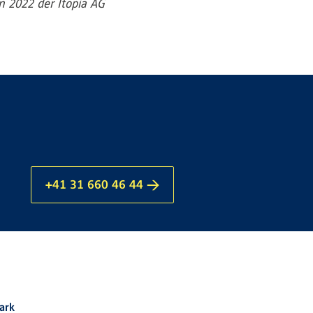
n 2022 der Itopia AG
+41 31 660 46 44 →
ark