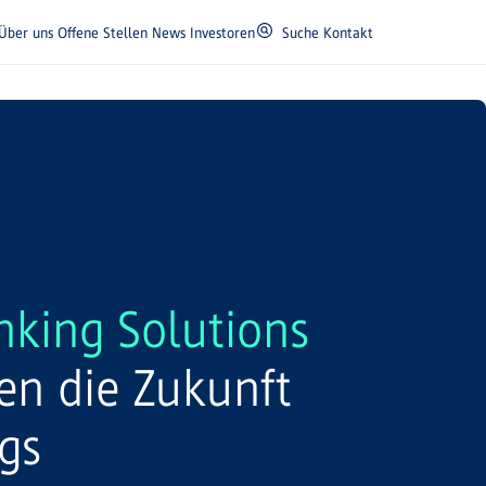
Über uns
Offene Stellen
News
Investoren
Suche
Kontakt
nking Solutions
ten die Zukunft
gs