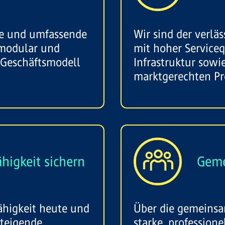
te und umfassende
Wir sind der verlä
 modular und
mit hoher Servicequ
 Geschäftsmodell
Infrastruktur sowi
marktgerechten Pr
higkeit sichern
Geme
ähigkeit heute und
Über die gemeinsa
steigende
starke, profession