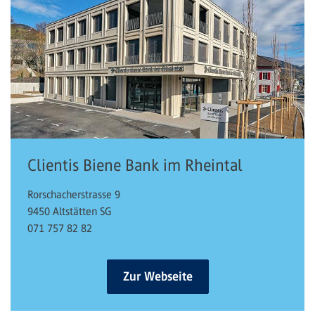
Clientis Biene Bank im Rheintal
Rorschacherstrasse 9
9450 Altstätten SG
071 757 82 82
Zur Webseite