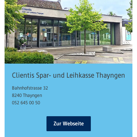
Clientis Spar- und Leihkasse Thayngen
Bahnhofstrasse 32
8240 Thayngen
052 645 00 50
Zur Webseite