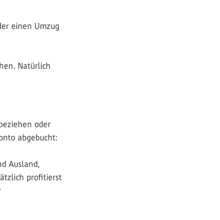
oder einen Umzug
hen. Natürlich
beziehen oder
onto abgebucht:
nd Ausland,
zlich profitierst
r