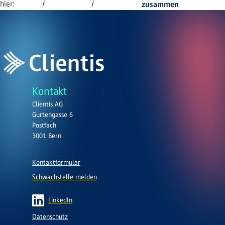
hier:
zusammen
Kontakt
Clientis AG
Gurtengasse 6
Postfach
3001 Bern
Kontaktformular
Schwachstelle melden
LinkedIn
Datenschutz