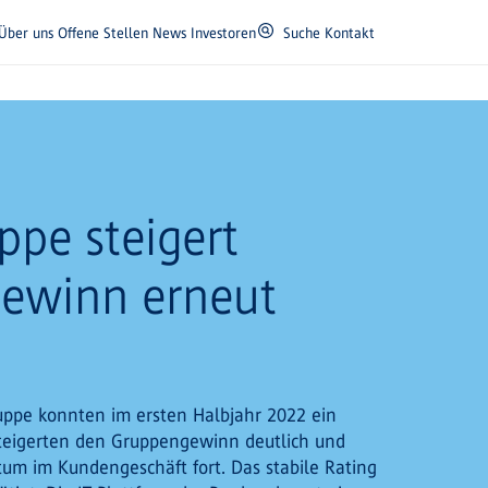
Über uns
Offene Stellen
News
Investoren
Suche
Kontakt
ppe steigert
gewinn erneut
ruppe konnten im ersten Halbjahr 2022 ein
 steigerten den Gruppengewinn deutlich und
tum im Kundengeschäft fort. Das stabile Rating