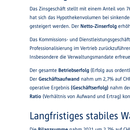
Das Zinsgeschäft stellt mit einem Anteil von
hat sich das Hypothekenvolumen bei sinkender
gesteigert werden. Der
Netto-Zinserfolg
erhöh
Das Kommissions- und Dienstleistungsgeschäft 
Professionalisierung im Vertrieb zurückzufüh
Insbesondere die Verwaltungsmandate erfreuen 
Der gesamte
Betriebserfolg
(Erfolg aus orden
Der
Geschäftsaufwand
nahm um 2,7% auf CHF 
operative Ergebnis
(Geschäftserfolg)
nahm deut
Ratio
(Verhältnis von Aufwand und Ertrag) kon
Langfristiges stabiles
Die
Bilanzsumme
nahm 2021 um 2,7% auf CHF 