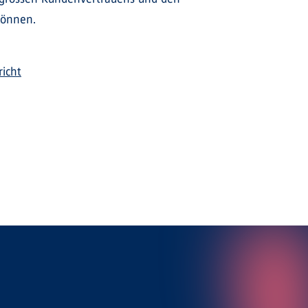
können.
richt