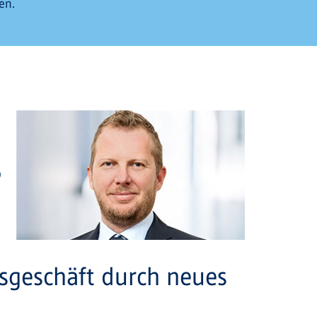
en.
O
sgeschäft durch neues