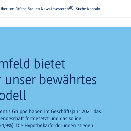
Über uns
Offene Stellen
News
Investoren
Suche
Kontakt
feld bietet
r unser bewährtes
odell
ientis Gruppe haben im Geschäftsjahr 2021 das
ngeschäft fortgesetzt und das solide
(+4,9%). Die Hypothekarforderungen stiegen