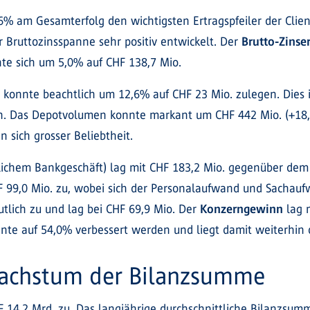
 76% am Gesamterfolg den wichtigsten Ertragspfeiler der Cli
 Bruttozinsspanne sehr positiv entwickelt. Der
Brutto-Zinse
te sich um 5,0% auf CHF 138,7 Mio.
konnte beachtlich um 12,6% auf CHF 23 Mio. zulegen. Dies i
ren. Das Depotvolumen konnte markant um CHF 442 Mio. (+18,
sich grosser Beliebtheit.
tlichem Bankgeschäft) lag mit CHF 183,2 Mio. gegenüber dem
99,0 Mio. zu, wobei sich der Personalaufwand und Sachaufw
lich zu und lag bei CHF 69,9 Mio. Der
Konzerngewinn
lag 
nte auf 54,0% verbessert werden und liegt damit weiterhin 
 Wachstum der Bilanzsumme
14,2 Mrd. zu. Das langjährige durchschnittliche Bilanzsumm