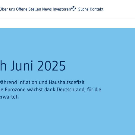
Über uns
Offene Stellen
News
Investoren
Suche
Kontakt
h Juni 2025
während Inflation und Haushaltsdefizit
e Eurozone wächst dank Deutschland, für die
rwartet.