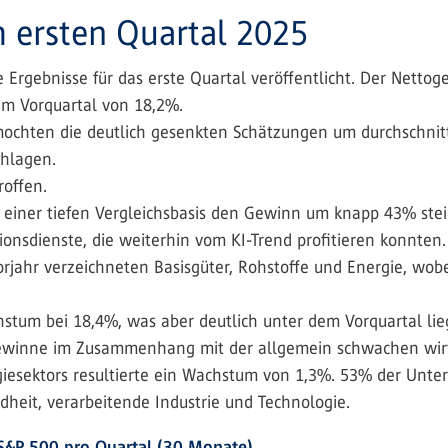
 ersten Quartal 2025
 Ergebnisse für das erste Quartal veröffentlicht. Der Netto
im Vorquartal von 18,2%.
hten die deutlich gesenkten Schätzungen um durchschnittl
chlagen.
roffen.
iner tiefen Vergleichsbasis den Gewinn um knapp 43% stei
nsdienste, die weiterhin vom KI-Trend profitieren konnten.
ahr verzeichneten Basisgüter, Rohstoffe und Energie, wob
tum bei 18,4%, was aber deutlich unter dem Vorquartal lie
Gewinne im Zusammenhang mit der allgemein schwachen wir
giesektors resultierte ein Wachstum von 1,3%. 53% der Un
ndheit, verarbeitende Industrie und Technologie.
&P 500 pro Quartal (30 Monate)