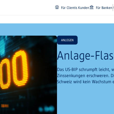
Für Clientis Kunden
Für Banken
ANLEGEN
Anlage-Flas
Das US-BIP schrumpft leicht, 
Zinssenkungen erschweren. Di
Schweiz wird kein Wachstum e