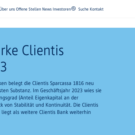
Über uns
Offene Stellen
News
Investoren
Suche
Kontakt
rke Clientis
23
en belegt die Clientis Sparcassa 1816 neu
sten Substanz. Im Geschäftsjahr 2023 wies sie
gsgrad (Anteil Eigenkapital an der
 von Stabilität und Kontinuität. Die Clientis
liegt als weitere Clientis Bank weiterhin