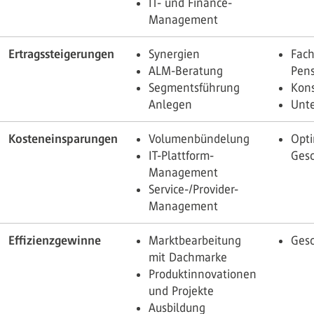
IT- und Finance-
Management
Ertragssteigerungen
Synergien
Fac
ALM-Beratung
Pen
Segmentsführung
Kons
Anlegen
Unt
Kosteneinsparungen
Volumenbündelung
Opt
IT-Plattform-
Gesc
Management
Service-/Provider-
Management
Effizienzgewinne
Marktbearbeitung
Gesc
mit Dachmarke
Produktinnovationen
und Projekte
Ausbildung