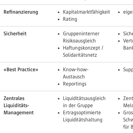
Refinanzierung
Kapitalmarktfähigkeit
eige
Rating
Sicherheit
Gruppeninterner
Sich
Risikoausgleich
Vert
Haftungskonzept /
Ban
Solidaritätsnetz
«Best Practice»
Know-how-
Supp
Austausch
Reportings
Zentrales
Liquiditätsausgleich
Zent
Liquiditäts-
in der Gruppe
Mel
Management
Ertragsoptimierte
Gros
Liquiditätshaltung
Sch
für 